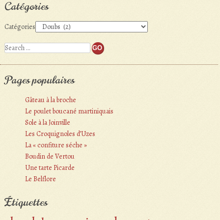
Catégories
Catégories
Search
Pages populaires
Gâteau à la broche
Le poulet boucané martiniquais
Sole à la Joinville
Les Croquignoles d’Uzes
La « confiture séche »
Boudin de Vertou
Une tarte Picarde
Le Belflore
Étiquettes