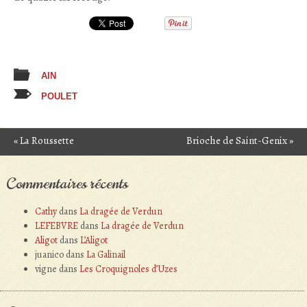
AIN
POULET
«
La Roussette
Brioche de Saint-Genix
»
Post navigation
Commentaires récents
Cathy
dans
La dragée de Verdun
LEFEBVRE
dans
La dragée de Verdun
Aligot
dans
L’Aligot
juanico
dans
La Galinail
vigne
dans
Les Croquignoles d’Uzes