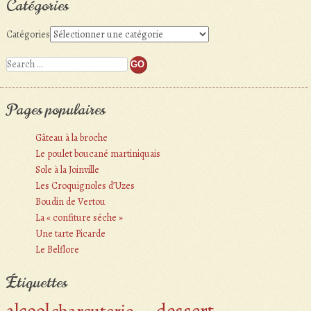
Catégories
Catégories
Search
Pages populaires
Gâteau à la broche
Le poulet boucané martiniquais
Sole à la Joinville
Les Croquignoles d’Uzes
Boudin de Vertou
La « confiture séche »
Une tarte Picarde
Le Belflore
Étiquettes
alcool