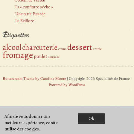
Boudin de Vertou
La « confiture séche »
Une tarte Picarde
Le Belflore
Étiquettes
alcool
dessert
charcuterie
crème
entrée
fromage
poulet
saucisse
Buttercream Theme by Caroline Moore
| Copyright 2026 Spécialités de France |
Powered by WordPress
Afin de vous donner une
Ok
meilleure expérience, ce site
utilise des cookies.