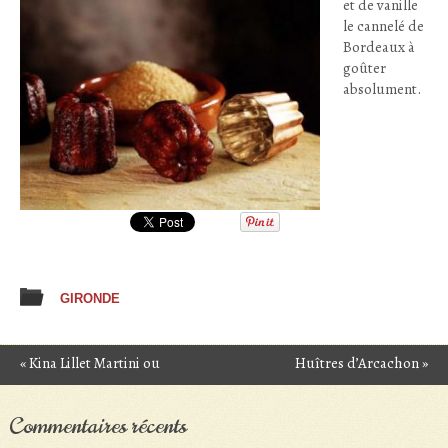
et de vanille
le cannelé de
Bordeaux à
goûter
absolument.
GIRONDE
«
Kina Lillet Martini ou
Huîtres d’Arcachon
»
Post navigation
Vesper
Commentaires récents