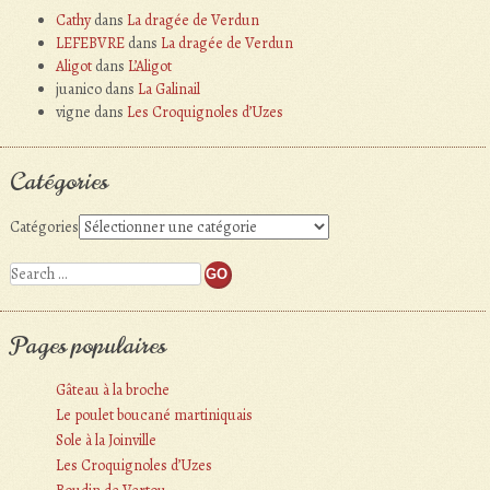
Cathy
dans
La dragée de Verdun
LEFEBVRE
dans
La dragée de Verdun
Aligot
dans
L’Aligot
juanico
dans
La Galinail
vigne
dans
Les Croquignoles d’Uzes
Catégories
Catégories
Search
Pages populaires
Gâteau à la broche
Le poulet boucané martiniquais
Sole à la Joinville
Les Croquignoles d’Uzes