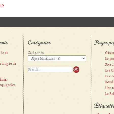
ES
ents
Catégories
Pages po
gée de
Catégories
Gâteau
Le po
a dragée de
Sole à 
Search
Les C
La « c
inail
Boudi
oquignoles
Une t
Le Bel
Étiquett