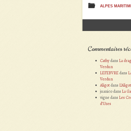
ALPES MARITIM
Post navigation
Commentaires réc
Cathy
dans
La dra
Verdun
LEFEBVRE
dans
L
Verdun
Aligot
dans
L’Aligot
juanico
dans
La Gal
vigne
dans
Les Cr
d’Uzes