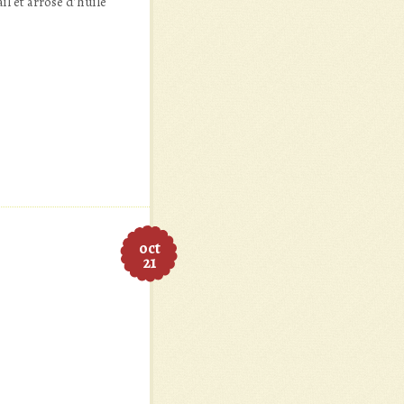
l et arrosé d’huile
oct
21