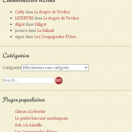
Cathy
dans
La dragée de Verdun
LEFEBVRE
dans
La dragée de Verdun
Aligot
dans
L’Aligot
juanico
dans
La Galinail
vigne
dans
Les Croquignoles d’Uzes
Catégories
Catégories
Search
Pages populaires
Gâteau à la broche
Le poulet boucané martiniquais
Sole à la Joinville
Les Croquignoles d’Uzes